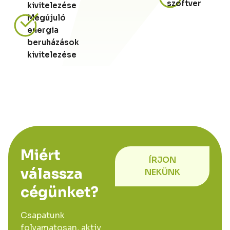
szoftver
kivitelezése
Megújuló
energia
beruházások
kivitelezése
Miért
ÍRJON
válassza
NEKÜNK
cégünket?
Csapatunk
folyamatosan, aktív