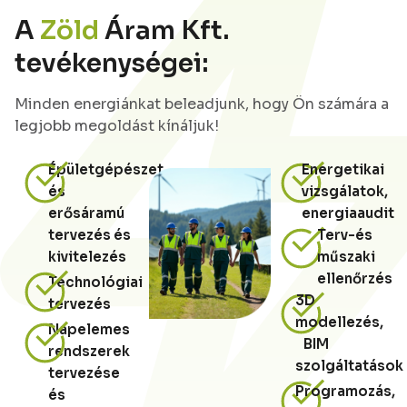
A
Zöld
Áram Kft.
tevékenységei:
Minden energiánkat beleadjunk, hogy Ön számára a
legjobb megoldást kínáljuk!
Épületgépészet
Energetikai
és
vizsgálatok,
erősáramú
energiaaudit
tervezés és
Terv-és
kivitelezés
műszaki
ellenőrzés
Technológiai
3D
tervezés
modellezés,
Napelemes
BIM
rendszerek
szolgáltatások
tervezése
Programozás,
és