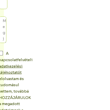
A
kapcsolatfelvételi
adatkezelési
tájékoztatót
elolvastam és
tudomásul
vettem, továbbá
HOZZÁJÁRULOK
a megadott