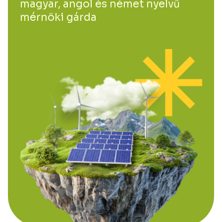
magyar, angol és német nyelvű
mérnöki gárda