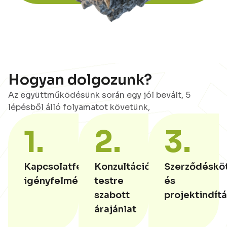
Hogyan dolgozunk?
Az együttműködésünk során egy jól bevált, 5
lépésből álló folyamatot követünk,
1.
2.
3.
Kapcsolatfelvétel,
Konzultáció,
Szerződéskö
igényfelmérés
testre
és
szabott
projektindít
árajánlat