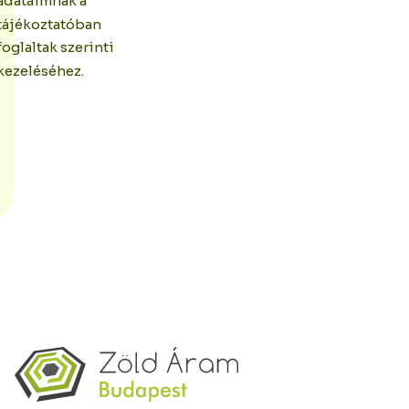
adataimnak a
tájékoztatóban
foglaltak szerinti
kezeléséhez.