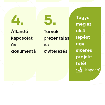
4.
5.
Tegye
meg az
első
Állandó
Tervek
lépést
kapcsolat
prezentálása
egy
és
és
sikeres
dokumentáció
kivitelezés
projekt
felé!
Kapcsolatf