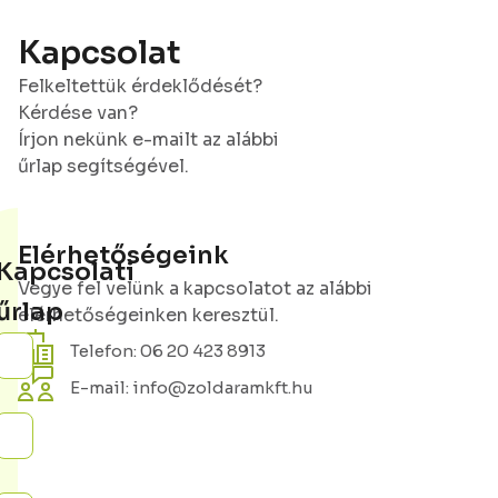
Kapcsolat
Felkeltettük érdeklődését?
Kérdése van?
Írjon nekünk e-mailt az alábbi
űrlap segítségével.
Elérhetőségeink
Kapcsolati
Vegye fel velünk a kapcsolatot az alábbi
űrlap
elérhetőségeinken keresztül.
Telefon: 06 20 423 8913
E-mail: info@zoldaramkft.hu