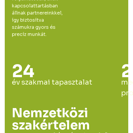
kapcsolattartásban
állnak partnereinkkel,
így biztosítva
számukra gyors és
precíz munkát.
24
2
év szakmai tapasztalat
me
pro
Nemzetközi
szakértelem​